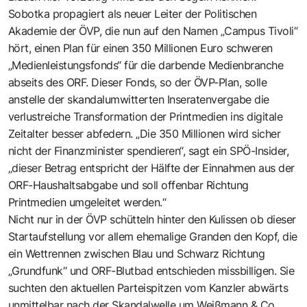
Sobotka propagiert als neuer Leiter der Politischen
Akademie der ÖVP, die nun auf den Namen „Campus Tivoli“
hört, einen Plan für einen 350 Millionen Euro schweren
„Medienleistungsfonds“ für die darbende Medienbranche
abseits des ORF. Dieser Fonds, so der ÖVP-Plan, solle
anstelle der skandalumwitterten Inseratenvergabe die
verlustreiche Transformation der Printmedien ins digitale
Zeitalter besser abfedern. „Die 350 Millionen wird sicher
nicht der Finanzminister spendieren“, sagt ein SPÖ-Insider,
„dieser Betrag entspricht der Hälfte der Einnahmen aus der
ORF-Haushaltsabgabe und soll offenbar Richtung
Printmedien umgeleitet werden.“
Nicht nur in der ÖVP schütteln hinter den Kulissen ob dieser
Startaufstellung vor allem ehemalige Granden den Kopf, die
ein Wettrennen zwischen Blau und Schwarz Richtung
„Grundfunk“ und ORF-Blutbad entschieden missbilligen. Sie
suchten den aktuellen Parteispitzen vom Kanzler abwärts
unmittelbar nach der Skandalwelle um Weißmann & Co.