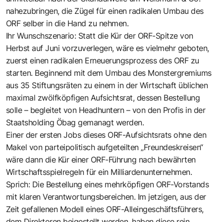
nahezubringen, die Zügel für einen radikalen Umbau des
ORF selber in die Hand zu nehmen.
Ihr Wunschszenario: Statt die Kür der ORF-Spitze von
Herbst auf Juni vorzuverlegen, wäre es vielmehr geboten,
zuerst einen radikalen Erneuerungsprozess des ORF zu
starten. Beginnend mit dem Umbau des Monstergremiums
aus 35 Stiftungsräten zu einem in der Wirtschaft üblichen
maximal zwölfköpfigen Aufsichtsrat, dessen Bestellung
solle – begleitet von Headhuntern – von den Profis in der
Staatsholding Öbag gemanagt werden.
Einer der ersten Jobs dieses ORF-Aufsichtsrats ohne den
Makel von parteipolitisch aufgeteilten „Freundeskreisen“
wäre dann die Kür einer ORF-Führung nach bewährten
Wirtschaftsspielregeln für ein Milliardenunternehmen.
Sprich: Die Bestellung eines mehrköpfigen ORF-Vorstands
mit klaren Verantwortungsbereichen. Im jetzigen, aus der
Zeit gefallenen Modell eines ORF-Alleingeschäftsführers,
dem Direktoren beigestellt werden, haben diese rein