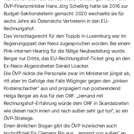
ÖVP-Finanzminister Hans Jörg Schelling hatte sie 2016 zur
Budget-Sektionsleiterin gemacht. 2020 wechselte sie für
sechs Jahre als Österreichs Vertreterin in den EU-
Rechnungshof.
Das Vorschlagsrecht für den Topjob in Luxemburg war im
Regierungspakt den Neos zugesprochen worden. Bei einem
Pink-internen Hearing für die fällige Neubestellung wurde
Berger nur Dritte, das EU-Rechnungshof-Ticket ging an den
Ex-Neos-Abgeordneten Gerald Loacker.
Die ÖVP nickte die Personalie zwar im Ministerrat jüngst ab,
ritt aber im Gefolge des Falls Wöginger gegen den „pinken
Postenschacher“ aus und propagiert nun postwendend
Helga Berger als Ass für den ORF. „Jemand mit
Rechnungshof-Erfahrung würde dem ORF in Skandalzeiten
wie diesen nach innen und nach außen sehr gut tun“, so ein
ÖVP-Stratege.
Einen ähnlichen Slogan gibt die ÖVP inzwischen auch
hochoffiziell für Clemens Pig aus: „Jemand von außen“ an