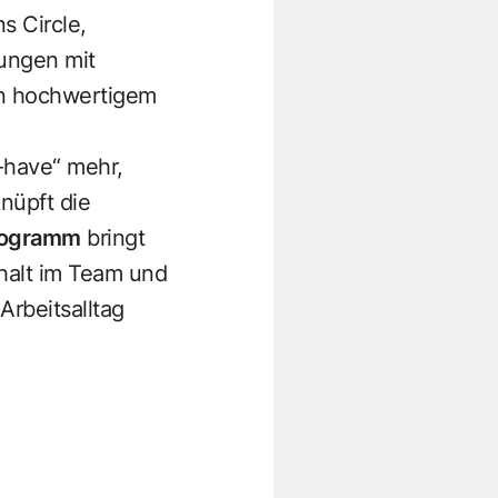
s Circle,
ungen mit
 in hochwertigem
-have“ mehr,
nüpft die
rogramm
bringt
halt im Team und
Arbeitsalltag