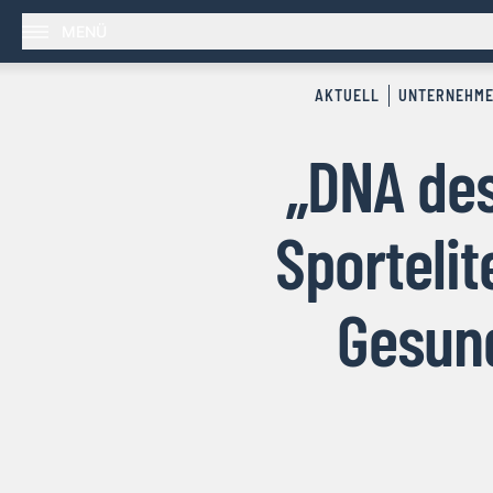
MENÜ
AKTUELL
UNTERNEHM
„DNA des
Sportelit
Gesund