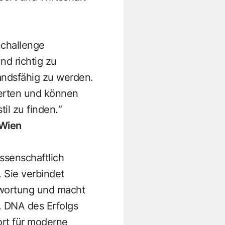
nchallenge
nd richtig zu
andsfähig zu werden.
perten und können
il zu finden.“
 Wien
ssenschaftlich
 Sie verbindet
twortung und macht
. DNA des Erfolgs
ort für moderne