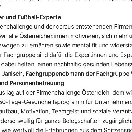
“
er und Fußball-Experte
menchallenge und der daraus entstehenden Firme
ir alle Österreicher:innen motivieren, sich mehr u
wogen zu ernähren sowie mental fit und widerst
er Fachgruppe sind dafür die Expertinnen und Ex
dabei helfen, einen nachhaltig gesunden Lebensst
G. Janisch, Fachgruppenobmann der Fachgruppe
und Personenbetreuung
s lag auf der Firmenchallenge Österreich, dem wi
n 50-Tage-Gesundheitsprogramm für Unternehmen.
ufbau, Motivation, Teamgeist und soziale Veran
ederschwellig für ganze Belegschaften zugänglich
, wie wertvoll die Erfahrungen aus dem Spitzensp