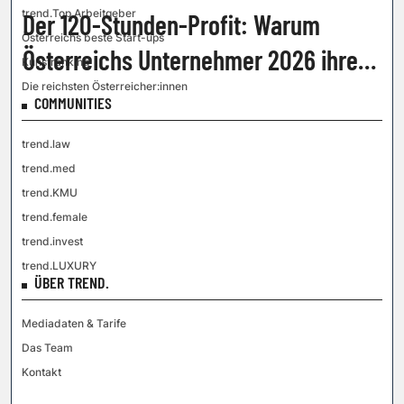
trend.Top Arbeitgeber
Der 120-Stunden-Profit: Warum
Österreichs beste Start-ups
Österreichs Unternehmer 2026 ihre
Kunstranking
Zeit zurückfordern
Die reichsten Österreicher:innen
COMMUNITIES
trend.law
trend.med
trend.KMU
trend.female
trend.invest
trend.LUXURY
ÜBER TREND.
Mediadaten & Tarife
Das Team
Kontakt