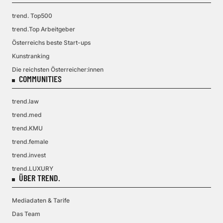
trend. Top500
trend.Top Arbeitgeber
Österreichs beste Start-ups
Kunstranking
Die reichsten Österreicher:innen
COMMUNITIES
trend.law
trend.med
trend.KMU
trend.female
trend.invest
trend.LUXURY
ÜBER TREND.
Mediadaten & Tarife
Das Team