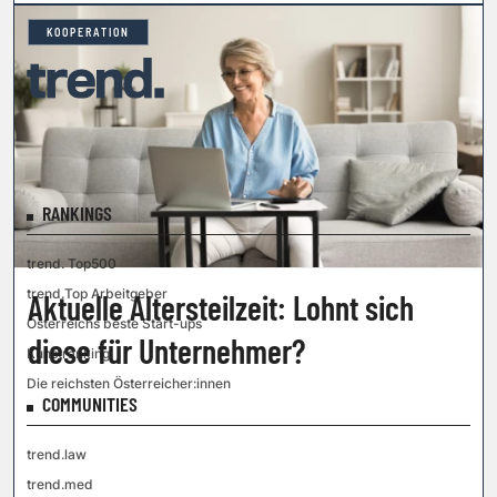
KOOPERATION
RANKINGS
trend. Top500
trend.Top Arbeitgeber
Aktuelle Altersteilzeit: Lohnt sich
Österreichs beste Start-ups
diese für Unternehmer?
Kunstranking
Die reichsten Österreicher:innen
COMMUNITIES
trend.law
trend.med