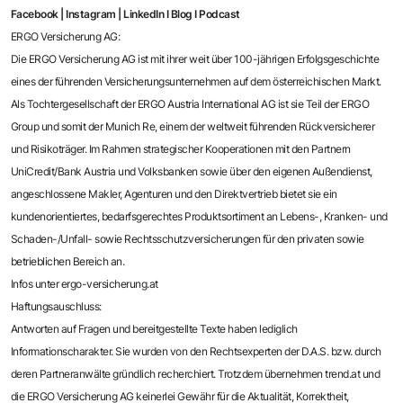
Facebook
|
Instagram
|
LinkedIn
I
Blog
I
Podcast
ERGO Versicherung AG:
Die ERGO Versicherung AG ist mit ihrer weit über 100-jährigen Erfolgsgeschichte
eines der führenden Versicherungsunternehmen auf dem österreichischen Markt.
Als Tochtergesellschaft der ERGO Austria International AG ist sie Teil der ERGO
Group und somit der Munich Re, einem der weltweit führenden Rückversicherer
und Risikoträger. Im Rahmen strategischer Kooperationen mit den Partnern
UniCredit/Bank Austria und Volksbanken sowie über den eigenen Außendienst,
angeschlossene Makler, Agenturen und den Direktvertrieb bietet sie ein
kundenorientiertes, bedarfsgerechtes Produktsortiment an Lebens-, Kranken- und
Schaden-/Unfall- sowie Rechtsschutzversicherungen für den privaten sowie
betrieblichen Bereich an.
Infos unter ergo-versicherung.at
Haftungsauschluss:
Antworten auf Fragen und bereitgestellte Texte haben lediglich
Informationscharakter. Sie wurden von den Rechtsexperten der D.A.S. bzw. durch
deren Partneranwälte gründlich recherchiert. Trotzdem übernehmen trend.at und
die ERGO Versicherung AG keinerlei Gewähr für die Aktualität, Korrektheit,