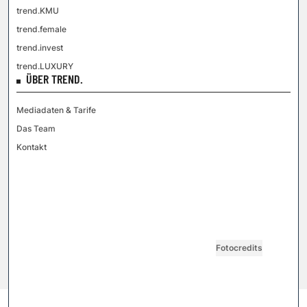
trend.KMU
trend.female
trend.invest
trend.LUXURY
ÜBER TREND.
Mediadaten & Tarife
Das Team
Kontakt
VGN MEDIEN HOLDING
Impressum
AGB / ANB
Kontakt-Datenschutz
Datenschutzpolicy
Tarife Print / Online
Redirect Sitemap
Cookie Einstellungen
Vertrag widerrufen
Fotocredits