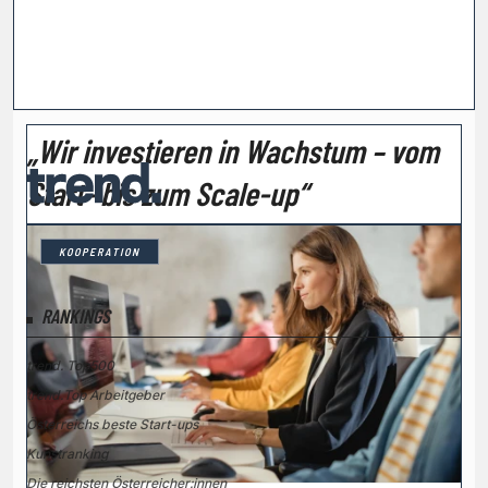
„Wir investieren in Wachstum – vom
Start- bis zum Scale-up“
KOOPERATION
RANKINGS
trend. Top500
trend.Top Arbeitgeber
Österreichs beste Start-ups
Kunstranking
Die reichsten Österreicher:innen