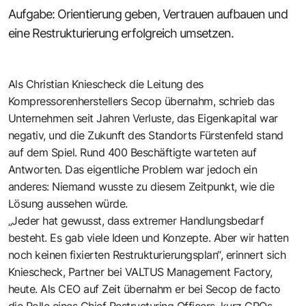
Aufgabe: Orientierung geben, Vertrauen aufbauen und
eine Restruktu­rierung erfolgreich umsetzen.
Als
Christian Kniescheck
die Leitung des
Kompressorenherstellers Secop übernahm, schrieb das
Unternehmen seit Jahren Verluste, das Eigenkapital war
negativ, und die Zukunft des Standorts Fürstenfeld stand
auf dem Spiel. Rund 400 Beschäftigte warteten auf
Antworten. Das eigentliche Problem war jedoch ein
anderes: Niemand wusste zu diesem Zeitpunkt, wie die
Lösung aussehen würde.
„Jeder hat gewusst, dass extremer Handlungsbedarf
besteht. Es gab viele Ideen und Konzepte. Aber wir hatten
noch keinen fixierten Restrukturierungsplan“, erinnert sich
Kniescheck, Partner bei V
ALTUS Management Factory
,
heute. Als CEO auf Zeit übernahm er bei Secop de facto
die Rolle eines Chief Restructuring Officers, kurz CROs.