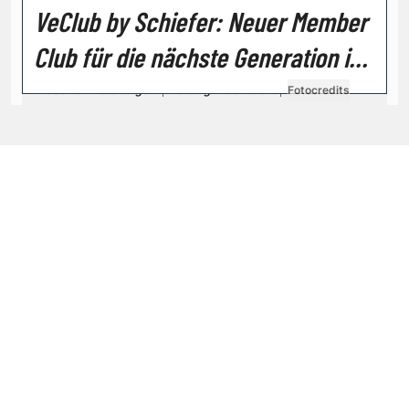
VeClub by Schiefer: Neuer Member
VGN MEDIEN HOLDING
Impressum
AGB / ANB
Kontakt-Datenschutz
Club für die nächste Generation im
Datenschutzpolicy
Tarife Print / Online
Redirect Sitemap
Vergaberecht
Cookie Einstellungen
Vertrag widerrufen
Fotocredits