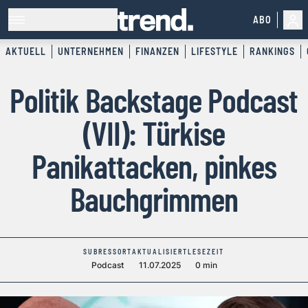
ABO
AKTUELL
UNTERNEHMEN
FINANZEN
LIFESTYLE
RANKINGS
Politik Backstage Podcast
(VII): Türkise
Panikattacken, pinkes
Bauchgrimmen
SUBRESSORT
AKTUALISIERT
LESEZEIT
Podcast
11.07.2025
0 min