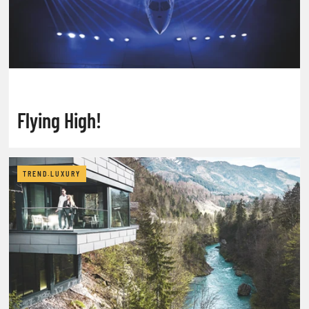
Flying High!
TREND.LUXURY