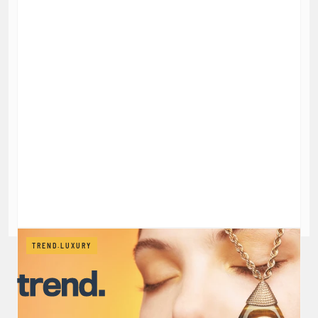
TREND.LUXURY