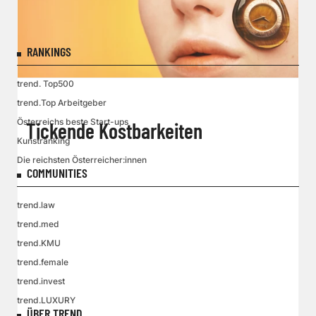
RANKINGS
trend. Top500
trend.Top Arbeitgeber
Österreichs beste Start-ups
Tickende Kostbarkeiten
Kunstranking
Die reichsten Österreicher:innen
COMMUNITIES
trend.law
trend.med
trend.KMU
trend.female
trend.invest
trend.LUXURY
ÜBER TREND.