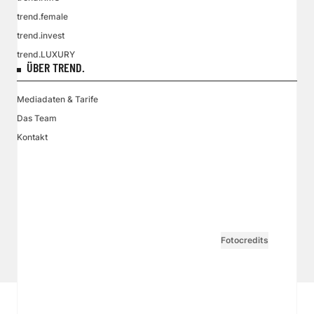
trend.female
trend.invest
trend.LUXURY
ÜBER TREND.
Mediadaten & Tarife
Das Team
Kontakt
VGN MEDIEN HOLDING
Impressum
AGB / ANB
Kontakt-Datenschutz
Datenschutzpolicy
Tarife Print / Online
Redirect Sitemap
Cookie Einstellungen
Vertrag widerrufen
Fotocredits