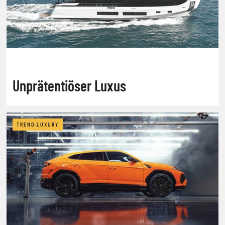
Unprätentiöser Luxus
TREND.LUXURY