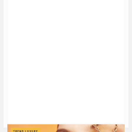
TREND.LUXURY