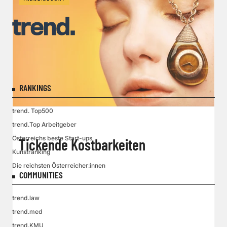
RANKINGS
trend. Top500
trend.Top Arbeitgeber
Österreichs beste Start-ups
Tickende Kostbarkeiten
Kunstranking
Die reichsten Österreicher:innen
COMMUNITIES
trend.law
trend.med
trend.KMU