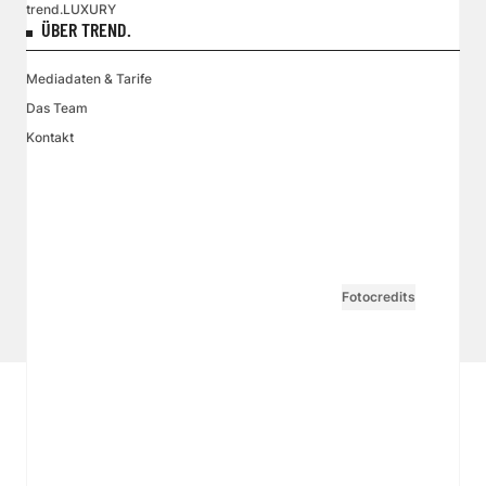
trend.LUXURY
ÜBER TREND.
Mediadaten & Tarife
Das Team
Kontakt
VGN MEDIEN HOLDING
Impressum
AGB / ANB
Kontakt-Datenschutz
Datenschutzpolicy
Tarife Print / Online
Redirect Sitemap
Cookie Einstellungen
Vertrag widerrufen
Fotocredits