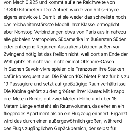
von Mach 0,925 und kommt auf eine Reichweite von
13.890 Kilometern. Der Antrieb wurde von Rolls-Royce
eigens entwickelt. Damit ist sie weder das schnellste noch
das reichweitenstärkste Modell ihrer Klasse, ermöglicht
aber Nonstop-Verbindungen etwa von Paris aus in nahezu
alle globalen Metropolen. Südamerika im äußersten Süden
oder entlegene Regionen Australiens bleiben außen vor.
Zwingend nötig ist das freilich nicht, weil dort am Ende der
Welt gibt’s eh nicht viel, nicht einmal Offshore-Oasen.
In Sachen Savoir-vivre spielen die Franzosen ihre Stärken
dafür konsequent aus. Die Falcon 10X bietet Platz für bis zu
19 Passagiere und setzt auf großzügige Raumverhältnisse.
Die Kabine gehört zu den größten ihrer Klasse: Mit knapp
drei Metern Breite, gut zwei Metern Höhe und über 16
Metern Länge entsteht ein Raumvolumen, das eher an ein
fliegendes Apartment als an ein Flugzeug erinnert. Ergänzt
wird das durch einen außergewöhnlich großen, während
des Flugs zugänglichen Gepäckbereich, der selbst für