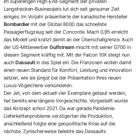
Im superengen High-End-Segment der privaten
Langstrecken-Businessjets tut sich seit geraumer Zeit
einiges. Im Vorjahr präsentierte der kanadische Hersteller
Bombardier
mit der Global 8000 das schnellste
Passagierflugzeug seit der Concorde. Mach 0,95 erreicht
das Modell und kratzt damit an der Überschallgrenze. Auch
der US-Mitbewerber
Gulfstream
mischt mit seiner G700 in
diesem Segment kräftig mit. Mit der Falcon 10X steigt nun
auch
Dassault
in das Spiel ein. Die Franzosen wollen damit
einen neuen Standard für Komfort, Leistung und Innovation
setzen, wie sie jüngst bei der Präsentation ihres neuen
Luxus-Vögelchens verkündeten.
Der Jet, von dem aktuell vier Exemplare gebaut werden,
hat bereits eine längere Vorgeschichte. Vorgestellt wurde
das Konzept schon 2021. Da war gerade Pandemie.
Lieferkettenprobleme verzögerten die Produktion,
anschließend folgte eine geopolitische Krise auf die
nächste. Zynischerweise belebte das Dassaults