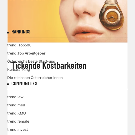
RANKINGS
trend. Top500
trend.Top Arbeitgeber
Österreichs beste Start-ups
Tickende Kostbarkeiten
Kunstranking
Die reichsten Österreicher:innen
COMMUNITIES
trend.law
trend.med
trend.KMU
trend.female
trend.invest