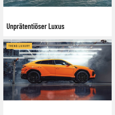
Unprätentiöser Luxus
TREND.LUXURY