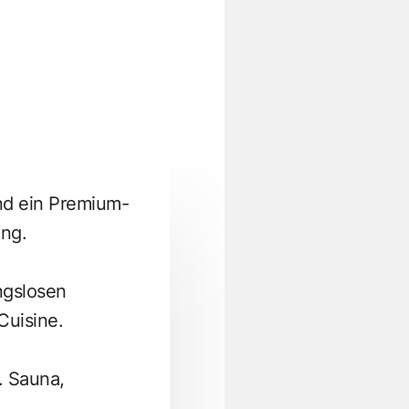
nd ein Premium-
ing.
ngslosen
Cuisine.
. Sauna,
.