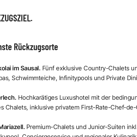
ZUGSZIEL.
nste Rückzugsorte
kolai im Sausal.
Fünf exklusive Country-Chalets u
pas, Schwimmteiche, Infinitypools und Private Din
rlech.
Hochkarätiges Luxushotel mit der bedingu
es Chalets, inklusive privatem First-Rate-Chef-de-
Mariazell.
Premium-Chalets und Junior-Suiten inkl
kypool, Conciergeservice und regionaler Kulinarik