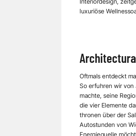
Interiordesign, zei
luxuriöse Wellnessoas
Architectura
Oftmals entdeckt m
So erfuhren wir von
machte, seine Regi
die vier Elemente d
thronen über der Sal
Autostunden von Wie
Energiequelle möchte