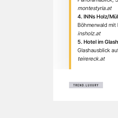
montestyria.at
4. INNs Holz/Müh
Böhmerwald mit P
insholz.at
5. Hotel im Glas
Glashausblick a
teirereck.at
TREND.LUXURY