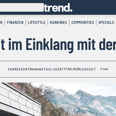
EN
FINANZEN
LIFESTYLE
RANKINGS
COMMUNITIES
SPECIALS
t im Einklang mit de
Reisen
17.06.2026
7 min
SUBRESSORT
AKTUALISIERT
LESEZEIT