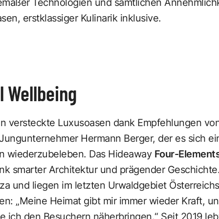
tgemäßer Technologien und sämtlichen Annehmlich
en, erstklassiger Kulinarik inklusive.
l Wellbeing
an versteckte Luxusoasen dank Empfehlungen von
 Jungunternehmer Hermann Berger, der es sich ei
on wiederzubeleben. Das Hideaway
Four-Elements
ank smarter Architektur und prägender Geschichte.
za und liegen im letzten Urwaldgebiet Österreichs
n: „Meine Heimat gibt mir immer wieder Kraft, un
 ich den Besuchern näherbringen.“ Seit 2019 lebt