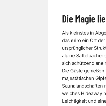
Die Magie li
Als kleinstes in Abg
das
eriro
ein Ort der
ursprünglicher Struk
alpine Satteldächer
sich schützend anei
Die Gäste genießen 
majestätischen Gipfe
Saunalandschaften mi
welches Hideaway ma
Leichtigkeit und ei