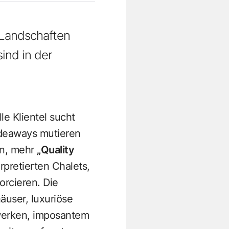
 Landschaften
ind in der
le Klientel sucht
ideaways mutieren
in, mehr
„Quality
pretierten Chalets,
orcieren. Die
äuser, luxuriöse
rwerken, imposantem