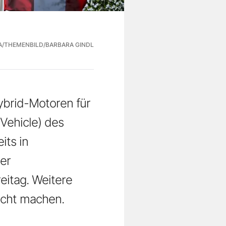
A/THEMENBILD/BARBARA GINDL
ybrid-Motoren für
ehicle) des
its in
er
eitag. Weitere
icht machen.