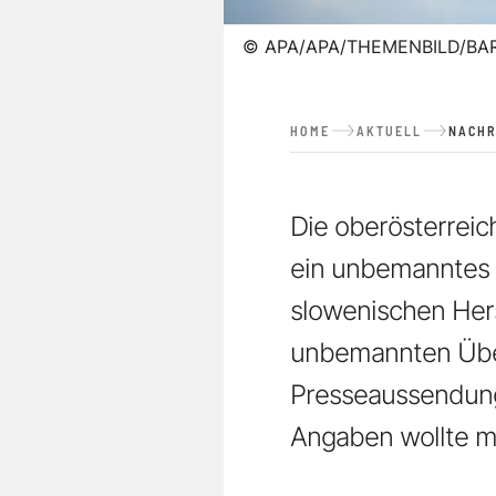
©
APA/APA/THEMENBILD/BA
HOME
AKTUELL
NACHR
Die oberösterreic
ein unbemanntes
slowenischen Hers
unbemannten Über
Presseaussendung
Angaben wollte ma