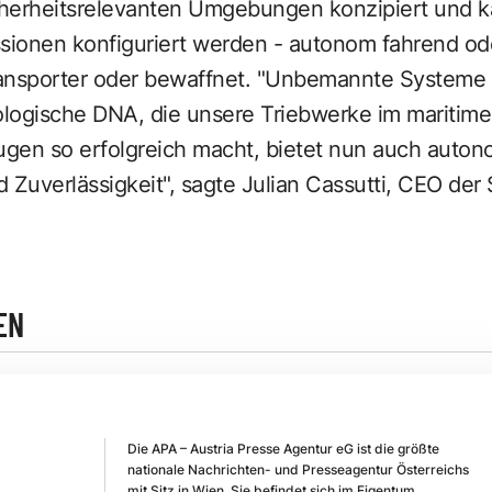
cherheitsrelevanten Umgebungen konzipiert und ka
ssionen konfiguriert werden - autonom fahrend od
transporter oder bewaffnet. "Unbemannte Systeme
ologische DNA, die unsere Triebwerke im maritime
ugen so erfolgreich macht, bietet nun auch aut
 Zuverlässigkeit", sagte Julian Cassutti, CEO der
EN
Die APA – Austria Presse Agentur eG ist die größte
nationale Nachrichten- und Presseagentur Österreichs
mit Sitz in Wien. Sie befindet sich im Eigentum