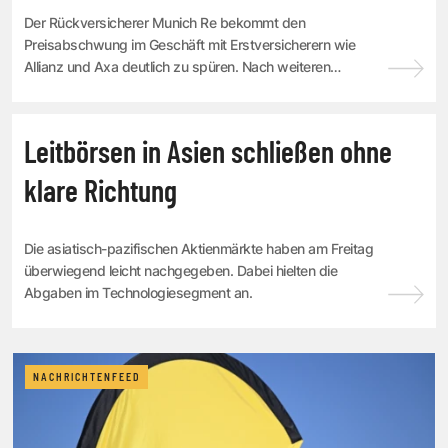
Der Rückversicherer Munich Re bekommt den
Preisabschwung im Geschäft mit Erstversicherern wie
Allianz und Axa deutlich zu spüren. Nach weiteren
Abschlägen bei der jüngsten Vertragserneuerung kappt
Vor...
NACHRICHTENFEED
Leitbörsen in Asien schließen ohne
klare Richtung
Die asiatisch-pazifischen Aktienmärkte haben am Freitag
überwiegend leicht nachgegeben. Dabei hielten die
Abgaben im Technologiesegment an.
NACHRICHTENFEED