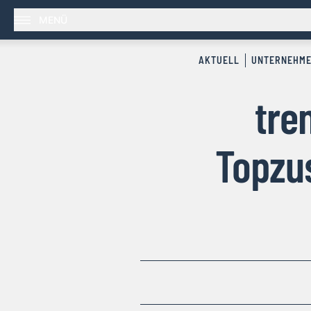
MENÜ
AKTUELL
UNTERNEHM
tre
Topzus