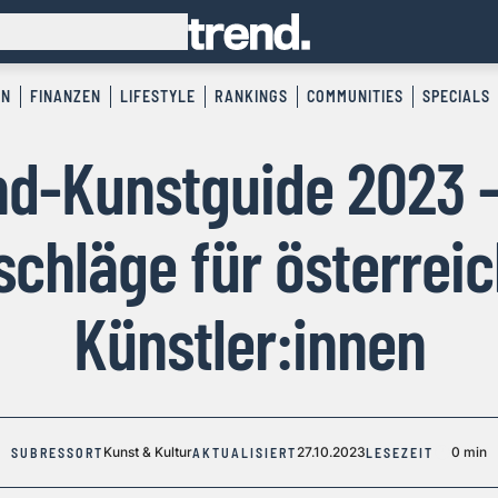
EN
FINANZEN
LIFESTYLE
RANKINGS
COMMUNITIES
SPECIALS
nd-Kunstguide 2023 -
chläge für österrei
Künstler:innen
Kunst & Kultur
27.10.2023
0 min
SUBRESSORT
AKTUALISIERT
LESEZEIT