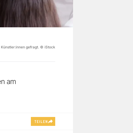
Künstler:innen gefragt.
©
iStock
nen am
TEILEN