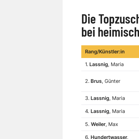
Die Topzusch
bei heimisc
Rang/Künstler:in
1.
Lassnig
, Maria
2.
Brus
, Günter
3.
Lassnig
, Maria
4.
Lassnig
, Maria
5.
Weiler
, Max
6.
Hundertwasser,