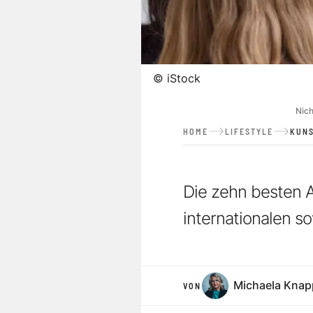
©
iStock
Nich
HOME
LIFESTYLE
KUNS
Die zehn besten A
internationalen s
Michaela Knap
VON