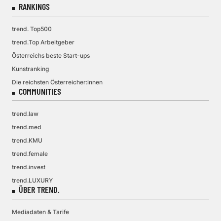
RANKINGS
trend. Top500
trend.Top Arbeitgeber
Österreichs beste Start-ups
Kunstranking
Die reichsten Österreicher:innen
COMMUNITIES
trend.law
trend.med
trend.KMU
trend.female
trend.invest
trend.LUXURY
ÜBER TREND.
Mediadaten & Tarife