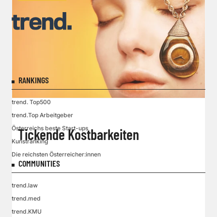
RANKINGS
trend. Top500
trend.Top Arbeitgeber
Österreichs beste Start-ups
Tickende Kostbarkeiten
Kunstranking
Die reichsten Österreicher:innen
COMMUNITIES
trend.law
trend.med
trend.KMU