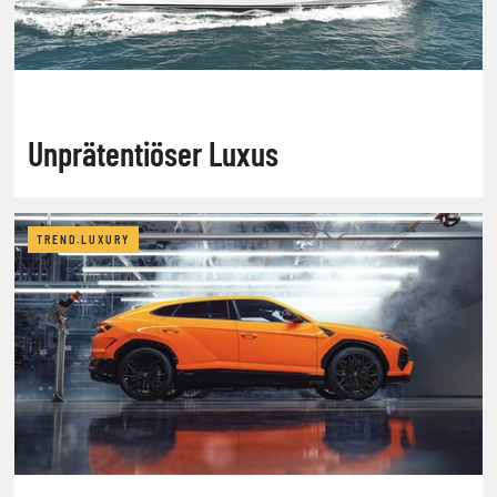
Unprätentiöser Luxus
TREND.LUXURY