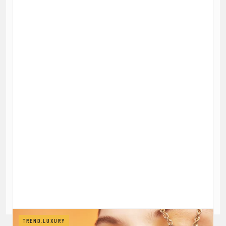
TREND.LUXURY