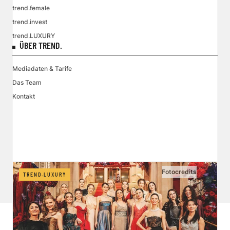
trend.female
trend.invest
trend.LUXURY
ÜBER TREND.
Mediadaten & Tarife
Das Team
Kontakt
VGN MEDIEN HOLDING
Impressum
AGB / ANB
Kontakt-Datenschutz
Datenschutzpolicy
Tarife Print / Online
Redirect Sitemap
Cookie Einstellungen
Vertrag widerrufen
Fotocredits
TREND.LUXURY