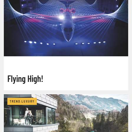
Flying High!
TREND.LUXURY