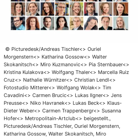
©
Picturedesk/Andreas Tischler<> Ouriel
Morgenstern<> Katharina Gossow<> Walter
Skokanitsch<> Miro Kuzmanovic<> Pia Sternbauer<>
Kristina Kulakova<> Wolfgang Thaler<> Marcella Ruiz
Cruz<> Nathalie Würnitzer<> Christian Lendl<>
Fotostudio Mitterer<> Wolfgang Wolak<> Tim
Cavadini<> Carmen Brucic<> Lukas Ilgner<> Jens
Preusse<> Niko Havranek<> Lukas Beck<> Klaus-
Dieter Weber<> Carmen Trappenbergr<> Susanna
Hofer<> Metropolitain-Artclub<> beigestellt.,
Picturedesk/Andreas Tischler, Ouriel Morgenstern,
Katharina Gossow, Walter Skokanitsch, Miro