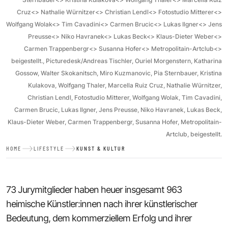
Cruz<> Nathalie Würnitzer<> Christian Lendl<> Fotostudio Mitterer<>
Wolfgang Wolak<> Tim Cavadini<> Carmen Brucic<> Lukas Ilgner<> Jens
Preusse<> Niko Havranek<> Lukas Beck<> Klaus-Dieter Weber<>
Carmen Trappenbergr<> Susanna Hofer<> Metropolitain-Artclub<>
beigestellt., Picturedesk/Andreas Tischler, Ouriel Morgenstern, Katharina
Gossow, Walter Skokanitsch, Miro Kuzmanovic, Pia Sternbauer, Kristina
Kulakova, Wolfgang Thaler, Marcella Ruiz Cruz, Nathalie Würnitzer,
Christian Lendl, Fotostudio Mitterer, Wolfgang Wolak, Tim Cavadini,
Carmen Brucic, Lukas Ilgner, Jens Preusse, Niko Havranek, Lukas Beck,
Klaus-Dieter Weber, Carmen Trappenbergr, Susanna Hofer, Metropolitain-
Artclub, beigestellt.
HOME
LIFESTYLE
KUNST & KULTUR
73 Jurymitglieder haben heuer insgesamt 963
heimische Künstler:innen nach ihrer künstlerischer
Bedeutung, dem kommerziellem Erfolg und ihrer