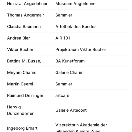
Heinz J. Angerlehner
Museum Angerlehner
Thomas Angermair
Sammler
Claudia Baumann
Artothek des Bundes
Andrea Bier
AIR 101
Viktor Bucher
Projektraum Viktor Bucher
Bettina M. Busse,
BA Kunstforum
Miryam Charim
Galerie Charim
Martin Cserni
Sammler
Raimund Deininger
artcare
Herwig
Galerie Artecont
Dunzendorfer
Vizerektorin Akademie der
Ingeborg Erhart
bildenden Künste Wien