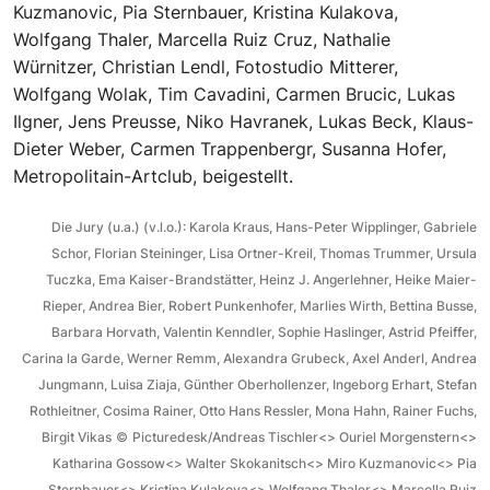
Kuzmanovic, Pia Sternbauer, Kristina Kulakova,
Wolfgang Thaler, Marcella Ruiz Cruz, Nathalie
Würnitzer, Christian Lendl, Fotostudio Mitterer,
Wolfgang Wolak, Tim Cavadini, Carmen Brucic, Lukas
Ilgner, Jens Preusse, Niko Havranek, Lukas Beck, Klaus-
Dieter Weber, Carmen Trappenbergr, Susanna Hofer,
Metropolitain-Artclub, beigestellt.
Die Jury (u.a.) (v.l.o.): Karola Kraus, Hans-Peter Wipplinger, Gabriele
Schor, Florian Steininger, Lisa Ortner-Kreil, Thomas Trummer, Ursula
Tuczka, Ema Kaiser-Brandstätter, Heinz J. Angerlehner, Heike Maier-
Rieper, Andrea Bier, Robert Punkenhofer, Marlies Wirth, Bettina Busse,
Barbara Horvath, Valentin Kenndler, Sophie Haslinger, Astrid Pfeiffer,
Carina la Garde, Werner Remm, Alexandra Grubeck, Axel Anderl, Andrea
Jungmann, Luisa Ziaja, Günther Oberhollenzer, Ingeborg Erhart, Stefan
Rothleitner, Cosima Rainer, Otto Hans Ressler, Mona Hahn, Rainer Fuchs,
Birgit Vikas
©
Picturedesk/Andreas Tischler<> Ouriel Morgenstern<>
Katharina Gossow<> Walter Skokanitsch<> Miro Kuzmanovic<> Pia
Sternbauer<> Kristina Kulakova<> Wolfgang Thaler<> Marcella Ruiz