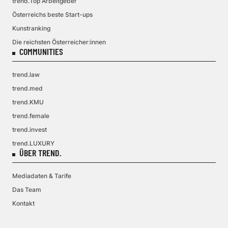
trend.Top Arbeitgeber
Österreichs beste Start-ups
Kunstranking
Die reichsten Österreicher:innen
COMMUNITIES
trend.law
trend.med
trend.KMU
trend.female
trend.invest
trend.LUXURY
ÜBER TREND.
Mediadaten & Tarife
Das Team
Kontakt