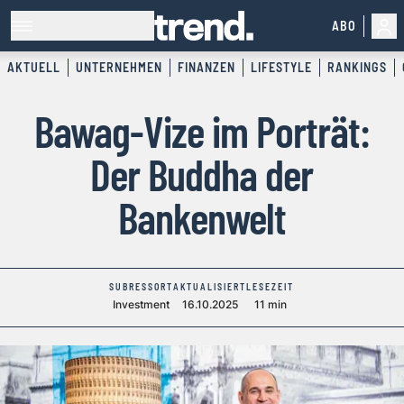
ABO
AKTUELL
UNTERNEHMEN
FINANZEN
LIFESTYLE
RANKINGS
Bawag-Vize im Porträt:
Der Buddha der
Bankenwelt
SUBRESSORT
AKTUALISIERT
LESEZEIT
Investment
16.10.2025
11 min