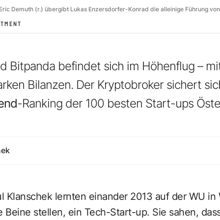
Eric Demuth (r.) übergibt Lukas Enzersdorfer-Konrad die alleinige Führung vo
STMENT
d Bitpanda befindet sich im Höhenflug – mi
rken Bilanzen. Der Kryptobroker sichert si
rend
-Ranking der 100 besten Start-ups Öste
nek
l Klanschek lernten einander 2013 auf der WU in
e Beine stellen, ein Tech-Start-up. Sie sahen, das