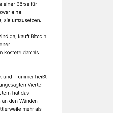
 einer Börse für
zwar eine
e, sie umzusetzen.
nd da, kauft Bitcoin
iener
n kostete damals
ek und Trummer heißt
 angesagten Viertel
tern hat das
ün an den Wänden
tlerweile mehr als