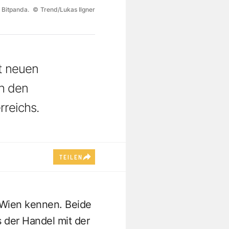
n Bitpanda.
©
Trend/Lukas Ilgner
t neuen
ch den
rreichs.
TEILEN
 Wien kennen. Beide
s der Handel mit der