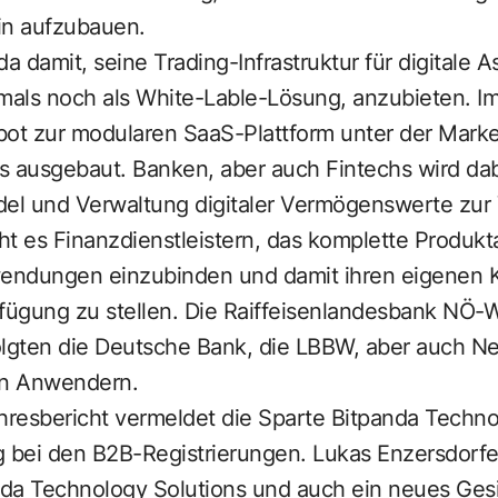
in aufzubauen.
a damit, seine Trading-Infrastruktur für digitale 
als noch als White-Lable-Lösung, anzubieten. I
t zur modularen SaaS-Plattform unter der Marke
s ausgebaut. Banken, aber auch Fintechs wird da
ndel und Verwaltung digitaler Vermögenswerte zur 
ht es Finanzdienstleistern, das komplette Produk
wendungen einzubinden und damit ihren eigenen K
fügung zu stellen. Die Raiffeisenlandesbank NÖ-W
olgten die Deutsche Bank, die LBBW, aber auch 
en Anwendern.
ahresbericht vermeldet die Sparte Bitpanda Techn
g bei den B2B-Registrierungen. Lukas Enzersdorfe
da Technology Solutions und auch ein neues Ges