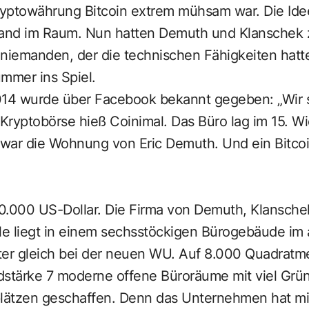
yptowährung Bitcoin extrem mühsam war. Die Idee
and im Raum. Nun hatten Demuth und Klanschek 
 niemanden, der die technischen Fähigkeiten hatt
mmer ins Spiel.
4 wurde über Facebook bekannt gegeben: „Wir si
-Kryptobörse hieß Coinimal. Das Büro lag im 15. W
war die Wohnung von Eric Demuth. Und ein Bitcoi
100.000 US-Dollar. Die Firma von Demuth, Klansch
ale liegt in einem sechsstöckigen Bürogebäude im
ter gleich bei der neuen WU. Auf 8.000 Quadratme
dstärke 7 moderne offene Büroräume mit viel Gr
ätzen geschaffen. Denn das Unternehmen hat mit