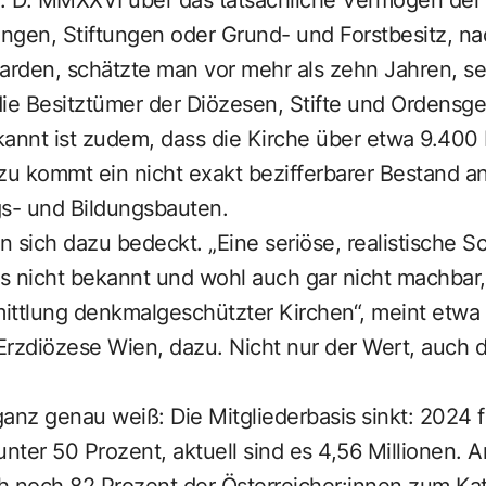
ungen, Stiftungen oder Grund- und Forstbesitz, na
liarden, schätzte man vor mehr als zehn Jahren, s
die Besitztümer der Diözesen, Stifte und Ordens
nnt ist zudem, dass die Kirche über etwa 9.400
zu kommt ein nicht exakt bezifferbarer Bestand an
s- und Bildungsbauten. ­
an sich dazu bedeckt. „Eine seriöse, realistische 
s nicht bekannt und wohl auch gar nicht machbar
ttlung denkmalgeschützter Kirchen“, meint etwa M
rzdiözese Wien, dazu. Nicht nur der Wert, auch d
z genau weiß: Die Mitgliederbasis sinkt: 2024 fie
unter 50 Prozent, aktuell sind es 4,56 Millionen. 
h noch 82 Prozent der Österreicher:innen zum Kat