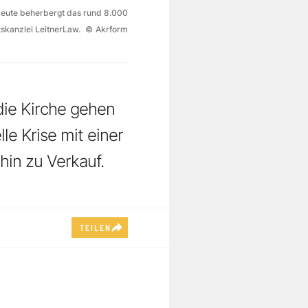
 Heute beherbergt das rund 8.000
skanzlei Leitner­Law.
©
Akrform
 die Kirche gehen
le Krise mit einer
hin zu Verkauf.
TEILEN