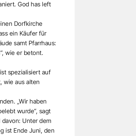
niert. God has left
inen Dorfkirche
ss ein Käufer für
äude samt Pfarrhaus:
, wie er betont.
t spezialisiert auf
, wie aus alten
unden. „Wir haben
belebt wurde“, sagt
eil davon: Unter dem
g ist Ende Juni, den