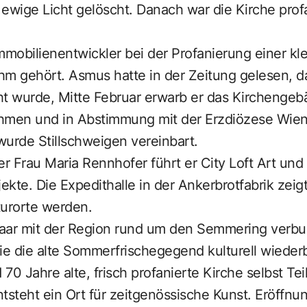
ewige Licht gelöscht. Danach war die Kirche profa
mobilienentwickler bei der Profanierung einer kle
ihm gehört. Asmus hatte in der Zeitung gelesen, da
 wurde, Mitte Februar erwarb er das Kirchengeb
hmen und in Abstimmung mit der Erzdiözese Wien“
wurde Stillschweigen vereinbart.
 Frau Maria Rennhofer führt er City Loft Art und is
ekte. Die Expedithalle in der Ankerbrotfabrik zeigt
turorte werden.
 Paar mit der Region rund um den Semmering verb
ie die alte Sommerfrischegegend kulturell wieder
 70 Jahre alte, frisch profanierte Kirche selbst T
teht ein Ort für zeitgenössische Kunst. Eröffnun