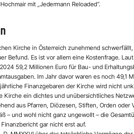
p Hochmair mit „Jedermann Reloaded“.
en
schen Kirche in Österreich zunehmend schwerfällt
uer Befund. Es ist vor allem eine Kostenfrage. Lau
2024 59,2 Millionen Euro für Bau- und Erhaltungs
amtausgaben. Im Jahr davor waren es noch 49,1 Mil
jährliche Finanzgebaren der Kirche wird nicht unk
die Kirche ein dichtes und unübersichtliches Net
hend aus Pfarren, Diözesen, Stiften, Orden oder V
ß – und wohl nicht ganz ungewollt – die Gesamtüb
 Finanzbericht gar nicht erst auf.
 D. MMXXVI über das tatsächliche Vermögen der 