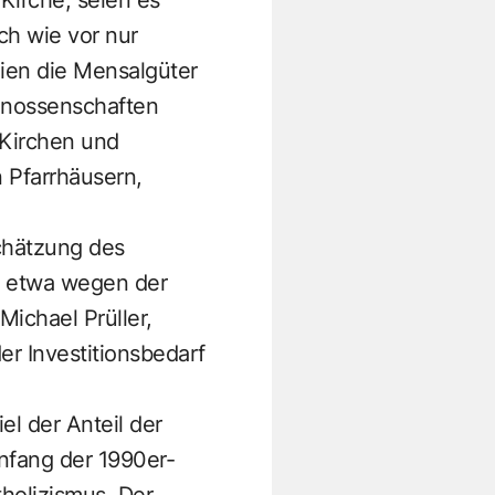
ch wie vor nur
eien die Mensalgüter
genossenschaften
 Kirchen und
 Pfarrhäusern,
Schätzung des
, etwa wegen der
ichael Prüller,
er Investitionsbedarf
l der Anteil der
Anfang der 1990er-
holizismus. Der