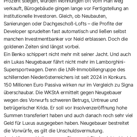
Prozent stiegen, wurden Wohnungen oft vom Plan weg
verkauft, Bürogebäude gingen lange vor Fertigstellung an
institutionelle Investoren. Gleich, ob Neubauten,
Sanierungen oder Dachgeschoß-Lofts – die Profite der
Developer sprudelten fast automatisch und ließen selbst
manchen Investmentbanker vor Neid erblassen. Doch die
goldenen Zeiten sind längst vorbei.
Ein Benko schippert nicht mehr mit seiner Jacht. Und auch
ein Lukas Neugebauer fährt nicht mehr im Lamborghini-
Supersportwagen. Denn die LNR-Immobiliengruppe des
schillernden Niederösterreichers ist seit 2024 in Konkurs.
150 Millionen Euro Passiva wirken nur im Vergleich zu Signa
überschaubar. Die WKStA ermittelt gegen Neugebauer
wegen des Vorwurfs schweren Betrugs, Untreue und
betrügerischer Krida. Er soll vor Insolvenzeröffnung hohe
Summen transferiert haben und auch danach noch sehr viel
Geld für Luxus ausgegeben haben. Neugebauer bestreitet
die Vorwürfe, es gilt die Unschuldsvermutung.