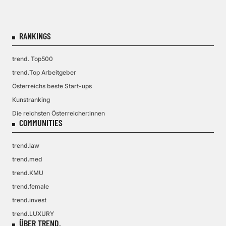
RANKINGS
trend. Top500
trend.Top Arbeitgeber
Österreichs beste Start-ups
Kunstranking
Die reichsten Österreicher:innen
COMMUNITIES
trend.law
trend.med
trend.KMU
trend.female
trend.invest
trend.LUXURY
ÜBER TREND.