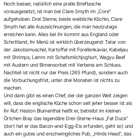
Noch besser, natürlich eine pralle Brieftasche
vorausgesetzt, ist man bei Clare Smyth im „Core“
aufgehoben. Drei Sterne, beste weibliche Köchin, Clare
Smyth hat alle Auszeichnungen, die man heutzutage
erreichen kann. Alles bei ihr kommt aus England oder
Schottland, ihr Menü ist wirklich überzeugend: Tatar von
der Jakobsmuschel, Kartoffel mit Forellenkaviar, Kabeljau
mit Shrimps, Lamm mit Schafsmilchjoghurt, Wagyu Beef
mit Austern und Birnensorbet mit Verbena am Schluss.
Nachteil ist nicht nur der Preis (265 Pfund), sondern auch
die Vorbuchungsfrist, unter drei Monaten ist nichts zu
machen.
Und dann gibt es einen Chef, der der ganzen Welt zeigen
will, dass die englische Küche schon seit jeher besser ist als
ihr Ruf. Heston Blumenthal heißt er, betreibt im kleinen
Örtchen Bray das legendäre Drei-Sterne-Haus „Fat Duck“
(dort hat er das Bacon-and-Egg-Eis erfunden, geht so) und
auch ein gutes und erschwingliches Pub, „Hinds Head“, das