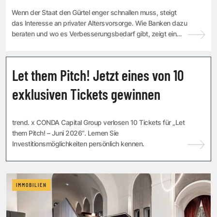
Wenn der Staat den Gürtel enger schnallen muss, steigt
das Interesse an privater Altersvorsorge. Wie Banken dazu
beraten und wo es Verbesserungsbedarf gibt, zeigt ein
aktueller Test.
LET THEM PITCH!
Let them Pitch! Jetzt eines von 10
exklusiven Tickets gewinnen
trend. x CONDA Capital Group verlosen 10 Tickets für „Let
them Pitch! – Juni 2026“. Lernen Sie
Investitionsmöglichkeiten persönlich kennen.
IMMOBILIEN