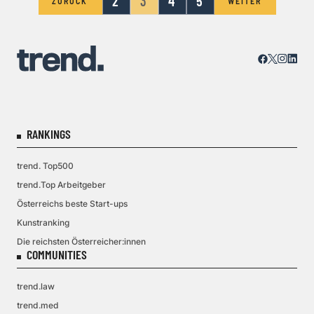
2
3
4
5
ZURÜCK
WEITER
RANKINGS
trend. Top500
trend.Top Arbeitgeber
Österreichs beste Start-ups
Kunstranking
Die reichsten Österreicher:innen
COMMUNITIES
trend.law
trend.med