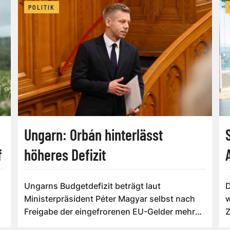
POLITIK
Ungarn: Orbán hinterlässt
f
höheres Defizit
Ungarns Budgetdefizit beträgt laut
D
Ministerpräsident Péter Magyar selbst nach
w
Freigabe der eingefrorenen EU-Gelder mehr
Z
als sieben...