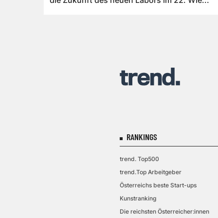
die Zukunft des neuen Labors im 22. Wie...
RANKINGS
trend. Top500
trend.Top Arbeitgeber
Österreichs beste Start-ups
Kunstranking
Die reichsten Österreicher:innen