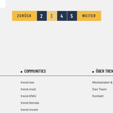
2
3
4
5
ZURÜCK
WEITER
COMMUNITIES
ÜBER TREN
trend.law
Mediadaten & 
trend.med
Das Team
trend.KMU
Kontakt
trend.female
trend.invest