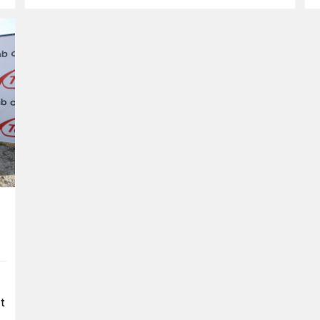
wachsen.
n
t