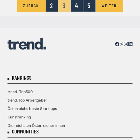
2
3
4
5
ZURÜCK
WEITER
RANKINGS
trend. Top500
trend.Top Arbeitgeber
Österreichs beste Start-ups
Kunstranking
Die reichsten Österreicher:innen
COMMUNITIES