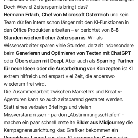
Doch Wieviel Zeitersparnis bringt das?
Hermann Erlach, Chef von Microsoft Österreich
und sein
Team dürfen intern schon länger mit den KI-Funktionen in
den Office Produkten arbeiten – er berichtet von
6-8
Stunden wöchentlicher Zeitersparnis
. Wir als
Wissensarbeiter sparen viele Stunden, derzeit insbesondere
beim
Generieren und Optimieren von Texten mit ChatGPT
oder
Übersetzen mit Deepl
. Aber auch als
Sparring-Partner
für neue Ideen oder die Ausarbeitung von Konzepten
ist KI
extrem hilfreich und erspart viel Zeit, die anderswo
wiederum frei wird.
Die Zusammenarbeit zwischen Marketers und Kreativ-
Agenturen kann so auch zeitsparend gestaltet werden.
Statt eines verbalen Briefings und vielen
Missverständnissen - pardon „Abstimmungsschleifen“ -
machen ein paar schnell erstellte
Bilder aus Midjourney
die
Kampagnenausrichtung klar. Grafiker bekommen ein
Vorschlags-Layout
aus dem KI-gepowerten
Canva
oder