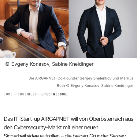
©
Evgeny Konasov, Sabine Kneidinger
Die AIRGAPNET-Co-Founder Sergey Shelenkov und Markus
Roth
©
Evgeny Konasov, Sabine Kneidinger
HOME
BUSINESS
TECHNOLOGIE
Das IT-Start-up AIRGAPNET will von Ober­österreich aus
den Cyber­security-Markt mit einer neuen
Sicherheitsidee aufrollen – die beiden Gründer Sergey