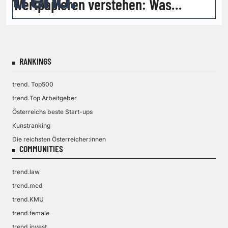
Wertpapieren verstehen: Was
Anleger wirklich wissen sollten
RANKINGS
trend. Top500
trend.Top Arbeitgeber
Österreichs beste Start-ups
Kunstranking
Die reichsten Österreicher:innen
COMMUNITIES
trend.law
trend.med
trend.KMU
trend.female
trend.invest