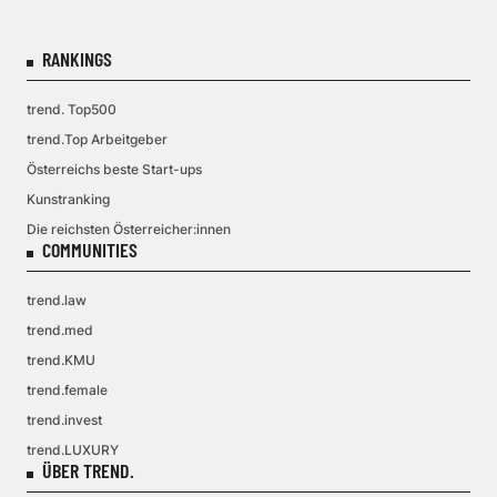
RANKINGS
trend. Top500
trend.Top Arbeitgeber
Österreichs beste Start-ups
Kunstranking
Die reichsten Österreicher:innen
COMMUNITIES
trend.law
trend.med
trend.KMU
trend.female
trend.invest
trend.LUXURY
ÜBER TREND.