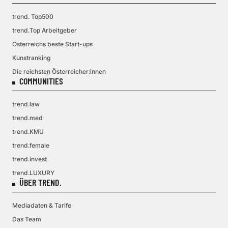
trend. Top500
trend.Top Arbeitgeber
Österreichs beste Start-ups
Kunstranking
Die reichsten Österreicher:innen
COMMUNITIES
trend.law
trend.med
trend.KMU
trend.female
trend.invest
trend.LUXURY
ÜBER TREND.
Mediadaten & Tarife
Das Team