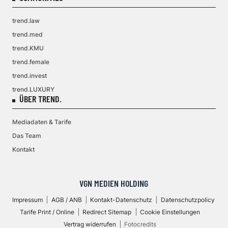
trend.law
trend.med
trend.KMU
trend.female
trend.invest
trend.LUXURY
ÜBER TREND.
Mediadaten & Tarife
Das Team
Kontakt
VGN MEDIEN HOLDING
Impressum
AGB / ANB
Kontakt-Datenschutz
Datenschutzpolicy
Tarife Print / Online
Redirect Sitemap
Cookie Einstellungen
Vertrag widerrufen
Fotocredits