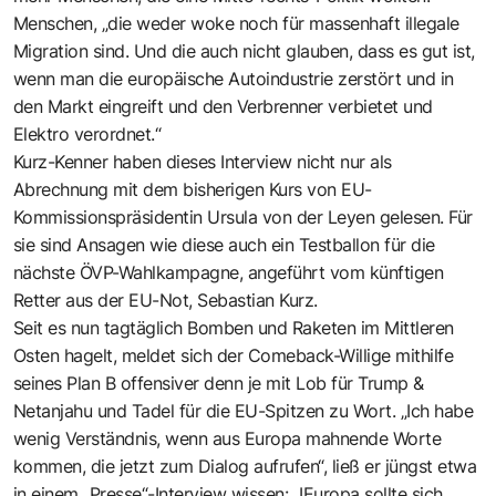
Menschen, „die weder woke noch für massenhaft illegale
Migration sind. Und die auch nicht glauben, dass es gut ist,
wenn man die europäische Autoindustrie zerstört und in
den Markt eingreift und den Verbrenner verbietet und
Elektro verordnet.“
Kurz-Kenner haben dieses Interview nicht nur als
Abrechnung mit dem bisherigen Kurs von EU-
Kommissionspräsidentin Ursula von der Leyen gelesen. Für
sie sind Ansagen wie diese auch ein Testballon für die
nächste ÖVP-Wahlkampagne, angeführt vom künftigen
Retter aus der EU-Not, Sebastian Kurz.
Seit es nun tagtäglich Bomben und Raketen im Mittleren
Osten hagelt, meldet sich der Comeback-Willige mithilfe
seines Plan B offensiver denn je mit Lob für Trump &
Netanjahu und Tadel für die EU-Spitzen zu Wort. „Ich habe
wenig Verständnis, wenn aus Europa mahnende Worte
kommen, die jetzt zum Dialog aufrufen“, ließ er jüngst etwa
in einem „Presse“-Interview wissen: „IEuropa sollte sich,