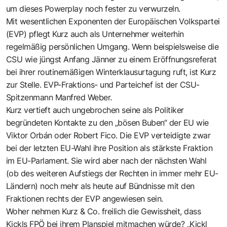
um dieses Powerplay noch fester zu verwurzeln.
Mit wesentlichen Exponenten der Europäischen Volkspartei
(EVP) pflegt Kurz auch als Unternehmer weiterhin
regelmäßig persönlichen Umgang. Wenn beispielsweise die
CSU wie jüngst Anfang Jänner zu einem Eröffnungsreferat
bei ihrer routinemäßigen Winterklausurtagung ruft, ist Kurz
zur Stelle. EVP-Fraktions- und Parteichef ist der CSU-
Spitzenmann Manfred Weber.
Kurz vertieft auch ungebrochen seine als Politiker
begründeten Kontakte zu den „bösen Buben“ der EU wie
Viktor Orbán oder Robert Fico. Die EVP verteidigte zwar
bei der letzten EU-Wahl ihre Position als stärkste Fraktion
im EU-Parlament. Sie wird aber nach der nächsten Wahl
(ob des weiteren Aufstiegs der Rechten in immer mehr EU-
Ländern) noch mehr als heute auf Bündnisse mit den
Fraktionen rechts der EVP angewiesen sein.
Woher nehmen Kurz & Co. freilich die Gewissheit, dass
Kickls FPÖ bei ihrem Planspiel mitmachen würde? „Kickl