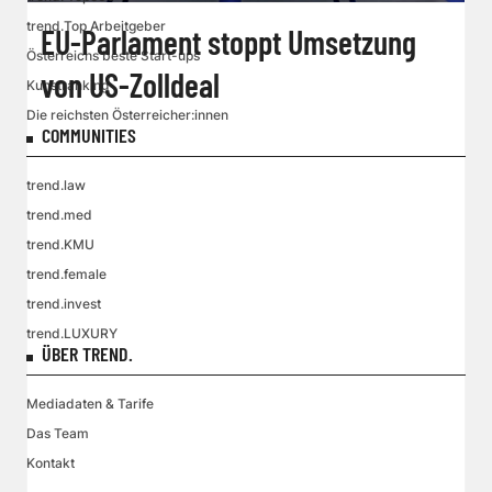
trend.Top Arbeitgeber
EU-Parlament stoppt Umsetzung
Österreichs beste Start-ups
von US-Zolldeal
Kunstranking
Die reichsten Österreicher:innen
COMMUNITIES
trend.law
trend.med
trend.KMU
trend.female
trend.invest
trend.LUXURY
ÜBER TREND.
Mediadaten & Tarife
Das Team
Kontakt