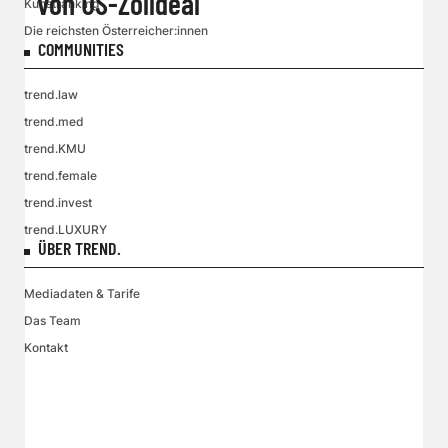
von US-Zolldeal
Kunstranking
Die reichsten Österreicher:innen
COMMUNITIES
trend.law
trend.med
trend.KMU
trend.female
trend.invest
trend.LUXURY
ÜBER TREND.
Mediadaten & Tarife
Das Team
Kontakt
VGN MEDIEN HOLDING
Impressum
AGB / ANB
Kontakt-Datenschutz
Datenschutzpolicy