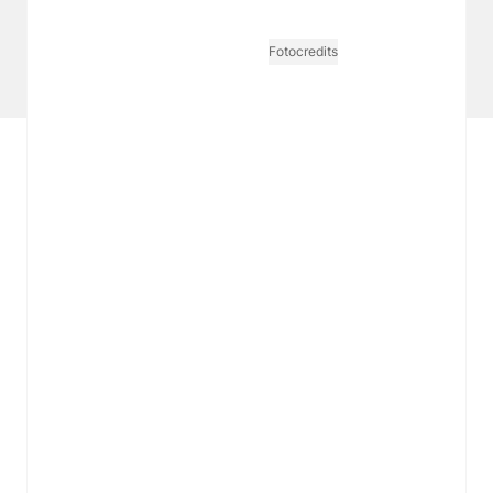
Tarife Print / Online
Redirect Sitemap
Cookie Einstellungen
Vertrag widerrufen
Fotocredits