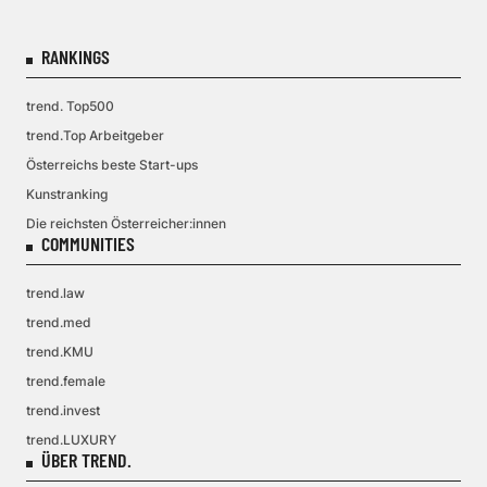
RANKINGS
trend. Top500
trend.Top Arbeitgeber
Österreichs beste Start-ups
Kunstranking
Die reichsten Österreicher:innen
COMMUNITIES
trend.law
trend.med
trend.KMU
trend.female
trend.invest
trend.LUXURY
ÜBER TREND.