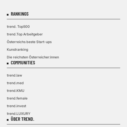
RANKINGS
trend. Top500
trend.Top Arbeitgeber
Österreichs beste Start-ups
Kunstranking
Die reichsten Österreicher:innen
COMMUNITIES
trend.law
trend.med
trend.KMU
trend.female
trend.invest
trend.LUXURY
ÜBER TREND.