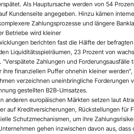
erspätet. Als Hauptursache werden von 54 Prozen
 auf Kundenseite angegeben. Hinzu kämen intern
komplexere Zahlungsprozesse und längere Bankla
er Betriebe wird kleiner
wicklungen berichten fast die Hälfte der befragt
den Liquiditätsspielräumen, 23 Prozent von wac
 "Verspätete Zahlungen und Forderungsausfälle tr
r ihre finanziellen Puffer ohnehin kleiner werden"
hmen verzeichnen uneinbringliche Forderungen v
chnung gestellten B2B-Umsatzes.
en anderen europäischen Märkten setzen laut Atra
r auf Kreditversicherungen, Rückstellungen für F
zielle Schutzmechanismen, um ihre Zahlungsrisike
 Unternehmen gehen inzwischen davon aus, dass di