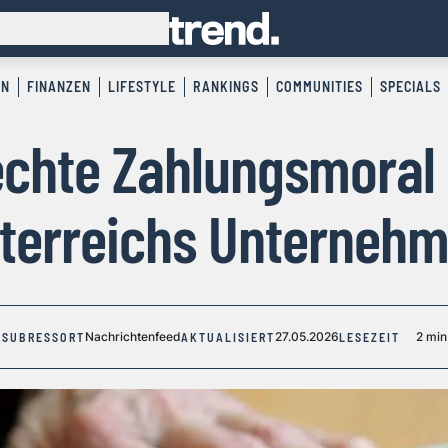
EN
FINANZEN
LIFESTYLE
RANKINGS
COMMUNITIES
SPECIALS
echte Zahlungsmoral 
terreichs Unterneh
Nachrichtenfeed
27.05.2026
2 min
SUBRESSORT
AKTUALISIERT
LESEZEIT