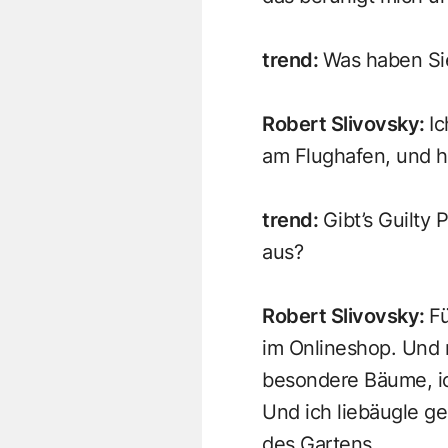
trend
:
Was haben Sie
Robert Slivovsky
:
Ic
am Flughafen, und h
trend
:
Gibt’s Guilty
aus?
Robert Slivovsky
:
Fü
im Onlineshop. Und m
besondere Bäume, ic
Und ich liebäugle ge
des Gartens.