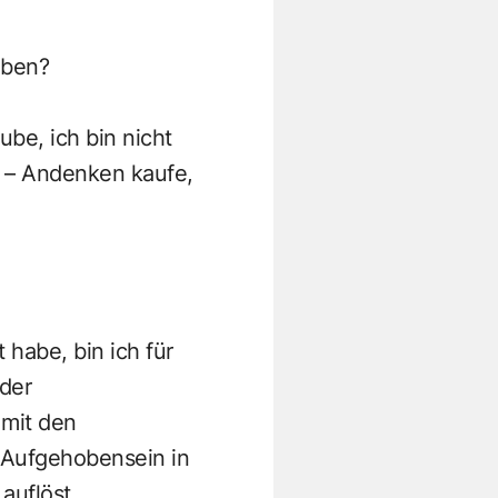
aben?
ube, ich bin nicht
l – Andenken kaufe,
habe, bin ich für
 der
 mit den
s Aufgehobensein in
auflöst.