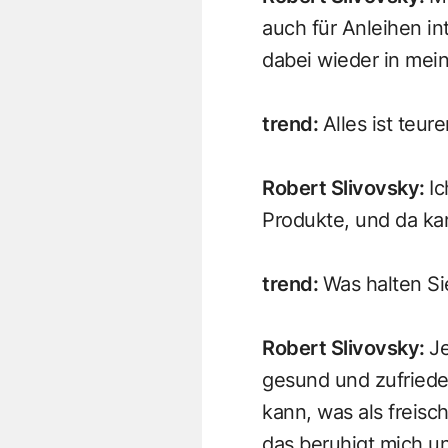
auch für Anleihen in
dabei wieder in mein
trend
:
Alles ist teu
Robert Slivovsky
:
Ic
Produkte, und da ka
trend
:
Was halten Si
Robert Slivovsky
:
Je
gesund und zufrieden
kann, was als freisc
das beruhigt mich u