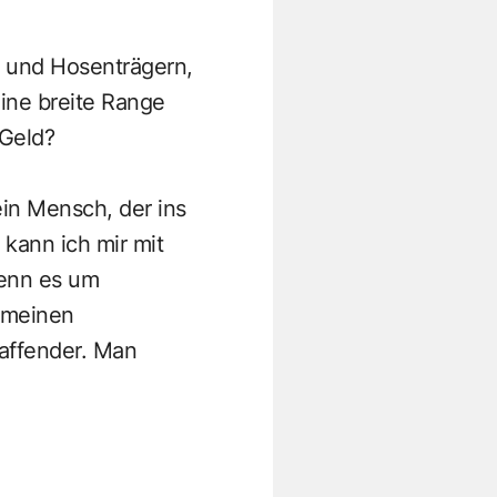
md und Hosenträgern,
eine breite Range
 Geld?
ein Mensch, der ins
kann ich mir mit
wenn es um
e meinen
affender. Man