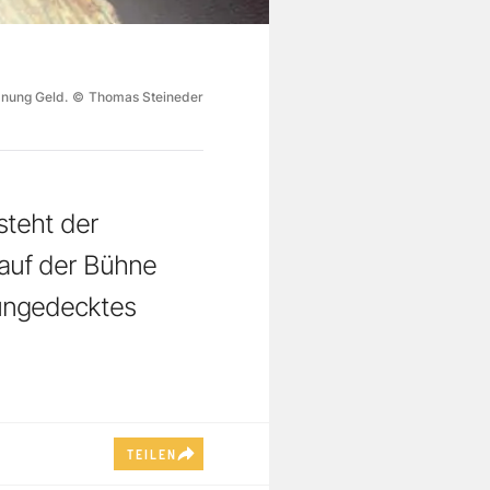
dnung Geld.
©
Thomas Steineder
steht der
 auf der Bühne
n ungedecktes
TEILEN