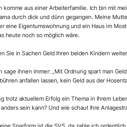
h komme aus einer Arbeiterfamilie. Ich bin mit me
Mama durch dick und dünn gegangen. Meine Mutte
er eine Eigentumswohnung und ein Haus im Mostvie
das heute noch so möglich wäre.
 Sie in Sachen Geld Ihren beiden Kindern weite
h sage ihnen immer: „Mit Ordnung spart man Geld.
ühren anfallen lassen, kein Geld aus der Hosenta
ng trotz aktuellem Erfolg ein Thema in Ihrem Lebe
 anders sein kann? Und wie schaut Ihre Anlagestr
ine Sparform ist die SVS, da zahle ich ordentlich