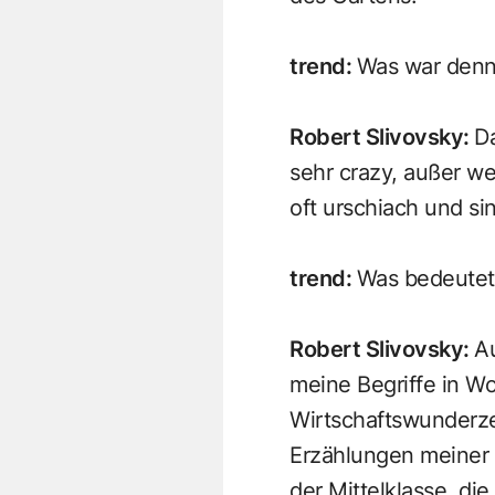
trend
:
Was war denn 
Robert Slivovsky
:
Da
sehr crazy, außer w
oft urschiach und sin
trend
:
Was bedeutet 
Robert Slivovsky
:
A
meine Begriffe in Wo
Wirtschaftswunderze
Erzählungen meiner 
der Mittelklasse, di