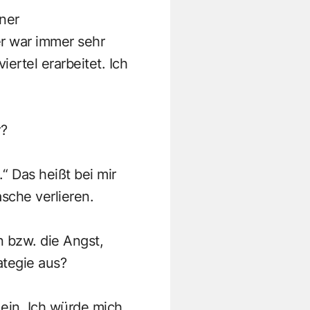
iner
r war immer sehr
rtel erarbeitet. Ich
r?
“ Das heißt bei mir
sche verlieren.
n bzw. die Angst,
ategie aus?
 ein. Ich würde mich