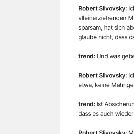
Robert Slivovsky
:
Ic
alleinerziehenden 
sparsam, hat sich ab
glaube nicht, dass 
trend
:
Und was geben
Robert Slivovsky
:
Ic
etwa, keine Mahngeb
trend
:
Ist Absicheru
dass es auch wieder
Robert Slivovsky
:
Me