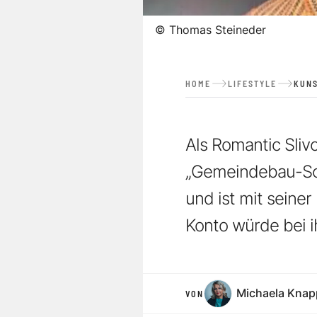
©
Thomas Steineder
HOME
LIFESTYLE
KUNS
Als Romantic Sliv
„Gemeindebau-Sou
und ist mit seiner
Konto würde bei i
Michaela Knap
VON