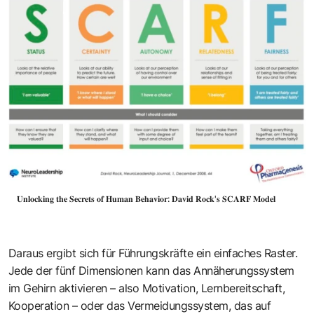
𝐔𝐧𝐥𝐨𝐜𝐤𝐢𝐧𝐠 𝐭𝐡𝐞 𝐒𝐞𝐜𝐫𝐞𝐭𝐬 𝐨𝐟 𝐇𝐮𝐦𝐚𝐧 𝐁𝐞𝐡𝐚𝐯𝐢𝐨𝐫: 𝐃𝐚𝐯𝐢𝐝 𝐑𝐨𝐜𝐤'𝐬 𝐒𝐂𝐀𝐑𝐅 𝐌𝐨𝐝𝐞𝐥
Daraus ergibt sich für Führungskräfte ein einfaches Raster.
Jede der fünf Dimensionen kann das Annäherungssystem
im Gehirn aktivieren – also Motivation, Lernbereitschaft,
Kooperation – oder das Vermeidungssystem, das auf