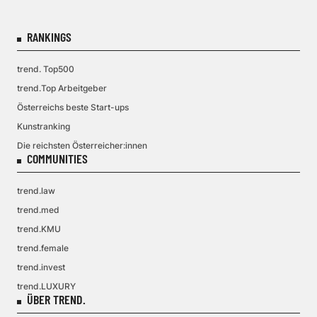
RANKINGS
trend. Top500
trend.Top Arbeitgeber
Österreichs beste Start-ups
Kunstranking
Die reichsten Österreicher:innen
COMMUNITIES
trend.law
trend.med
trend.KMU
trend.female
trend.invest
trend.LUXURY
ÜBER TREND.