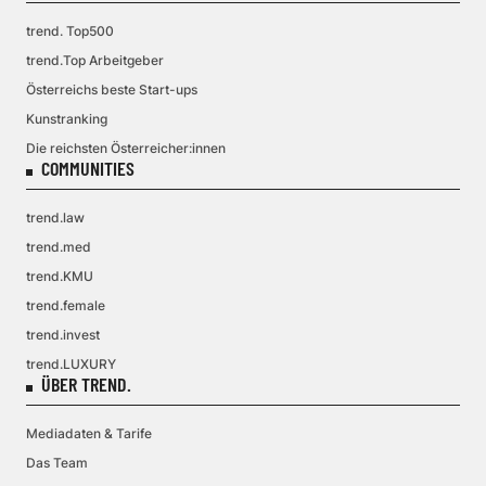
trend. Top500
trend.Top Arbeitgeber
Österreichs beste Start-ups
Kunstranking
Die reichsten Österreicher:innen
COMMUNITIES
trend.law
trend.med
trend.KMU
trend.female
trend.invest
trend.LUXURY
ÜBER TREND.
Mediadaten & Tarife
Das Team