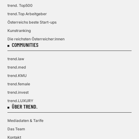
trend. Top500
trend.Top Arbeitgeber
Österreichs beste Start-ups
Kunstranking
Die reichsten Österreicher:innen
COMMUNITIES
trend.law
trend.med
trend.KMU
trend.female
trend.invest
trend.LUXURY
ÜBER TREND.
Mediadaten & Tarife
Das Team
Kontakt