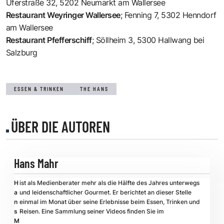
Uferstraße 32, 5202 Neumarkt am Wallersee
Restaurant Weyringer Wallersee
;
Fenning 7, 5302 Henndorf
am Wallersee
Restaurant Pfefferschiff
;
Söllheim 3, 5300 Hallwang bei
Salzburg
ESSEN & TRINKEN
THE HANS
ÜBER DIE AUTOREN
Hans Mahr
H
ist als Medienberater mehr als die Hälfte des Jahres unterwegs
a
und leidenschaftlicher Gourmet. Er berichtet an dieser Stelle
n
einmal im Monat über seine Erlebnisse beim Essen, Trinken und
s
Reisen. Eine Sammlung seiner Videos finden Sie im
M