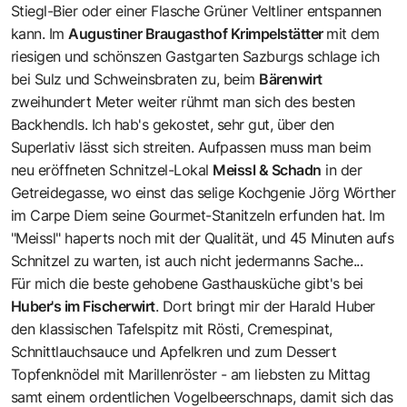
Stiegl-Bier oder einer Flasche Grüner Veltliner entspannen
kann. Im
Augustiner Braugasthof Krimpelstätter
mit dem
riesigen und schönszen Gastgarten Sazburgs schlage ich
bei Sulz und Schweinsbraten zu, beim
Bärenwirt
zweihundert Meter weiter rühmt man sich des besten
Backhendls. Ich hab's gekostet, sehr gut, über den
Superlativ lässt sich streiten. Aufpassen muss man beim
neu eröffneten Schnitzel-Lokal
Meissl & Schadn
in der
Getreidegasse, wo einst das selige Kochgenie Jörg Wörther
im Carpe Diem seine Gourmet-Stanitzeln erfunden hat. Im
"Meissl" haperts noch mit der Qualität, und 45 Minuten aufs
Schnitzel zu warten, ist auch nicht jedermanns Sache...
Für mich die beste gehobene Gasthausküche gibt's bei
Huber's im Fischerwirt
. Dort bringt mir der Harald Huber
den klassischen Tafelspitz mit Rösti, Cremespinat,
Schnittlauchsauce und Apfelkren und zum Dessert
Topfenknödel mit Marillenröster - am liebsten zu Mittag
samt einem ordentlichen Vogelbeerschnaps, damit sich das