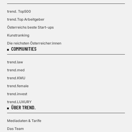
trend. Top500
trend.Top Arbeitgeber
Österreichs beste Start-ups
Kunstranking
Die reichsten Österreicher:innen
COMMUNITIES
trend.law
trend.med
trend.KMU
trend.female
trend.invest
trend.LUXURY
ÜBER TREND.
Mediadaten & Tarife
Das Team