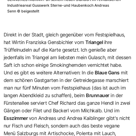
Industrieareal Gusswerk Sterne-und Haubenkoch Andreas
Senn
©
beigestellt
Direkt in der Stadt, gleich gegenüber vom Festspielhaus,
hat Wirtin Franziska Gensbichler vom
Triangel
ihre
Trüffelnudeln auf die Karte gesetzt. Ich genieße aber
jedenfalls im Triangel am liebsten mein Gulasch, mit dessen
Saft ich schon einige Smokinghemden vernichtet habe.
Und es gibt es weitere Alternativen: In die
Blaue Gans
mit
dem schönen Gastgarten in der Getreidegasse marschiert
man nur fünf Minuten vom Festspielhaus (das ist auch im
langen Abendkleid zu schaffen), beim
Brunnauer
in der
Fürstenallee serviert Chef Richard das ganze Hendl in zwei
Gängen oder Filet und Backerl vom Milchkalb. Und im
Esszimmer
von Andreas und Andrea Kaiblinger gibt's nicht
nur Fisch und Fleisch, sondern auch das beste vegane
Menü Salzburgs mit Artischocke, Polenta mit Lauch,