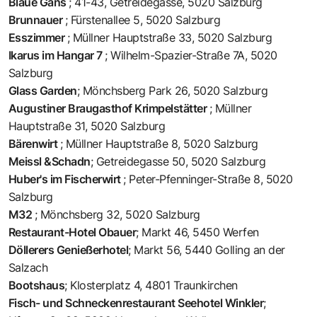
Blaue Gans
;
41-43, Getreidegasse, 5020 Salzburg
Brunnauer
;
Fürstenallee 5, 5020 Salzburg
Esszimmer
;
Müllner Hauptstraße 33, 5020 Salzburg
Ikarus im Hangar 7
;
Wilhelm-Spazier-Straße 7A, 5020
Salzburg
Glass Garden
;
Mönchsberg Park 26, 5020 Salzburg
Augustiner Braugasthof Krimpelstätter
;
Müllner
Hauptstraße 31, 5020 Salzburg
Bärenwirt
;
Müllner Hauptstraße 8, 5020 Salzburg
Meissl &Schadn
;
Getreidegasse 50, 5020 Salzburg
Huber's im Fischerwirt
;
Peter-Pfenninger-Straße 8, 5020
Salzburg
M32
;
Mönchsberg 32, 5020 Salzburg
Restaurant-Hotel Obauer
;
Markt 46, 5450 Werfen
Döllerers Genießerhotel
;
Markt 56, 5440 Golling an der
Salzach
Bootshaus
;
Klosterplatz 4, 4801 Traunkirchen
Fisch- und Schneckenrestaurant Seehotel Winkler
;