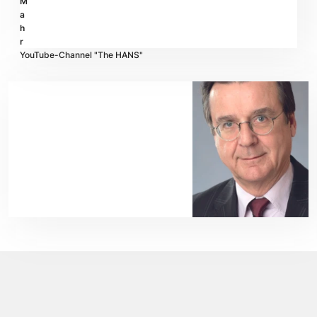
M
a
h
r
YouTube-Channel "The HANS"