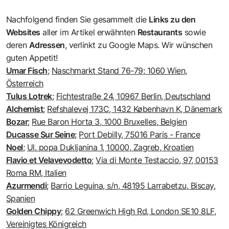
Nachfolgend finden Sie gesammelt die
Links zu den
Websites
aller im Artikel erwähnten
Restaurants
sowie
deren
Adressen
, verlinkt zu Google Maps. Wir wünschen
guten Appetit!
Umar Fisch
;
Naschmarkt Stand 76-79; 1060 Wien,
Österreich
Tulus Lotrek
;
Fichtestraße 24, 10967 Berlin, Deutschland
Alchemist
;
Refshalevej 173C, 1432 København K, Dänemark
Bozar
;
Rue Baron Horta 3, 1000 Bruxelles, Belgien
Ducasse Sur Seine
;
Port Debilly, 75016 Paris - France
Noel
;
Ul. popa Dukljanina 1, 10000, Zagreb, Kroatien
Flavio et Velavevodetto
;
Via di Monte Testaccio, 97, 00153
Roma RM, Italien
Azurmendi
;
Barrio Leguina, s/n, 48195 Larrabetzu, Biscay,
Spanien
Golden Chippy
;
62 Greenwich High Rd, London SE10 8LF,
Vereinigtes Königreich