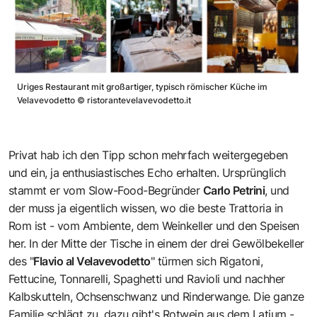
Uriges Restaurant mit großartiger, typisch römischer Küche im
Velavevodetto
©
ristorantevelavevodetto.it
Privat hab ich den Tipp schon mehrfach weitergegeben
und ein, ja enthusiastisches Echo erhalten. Ursprünglich
stammt er vom Slow-Food-Begründer
Carlo Petrini
, und
der muss ja eigentlich wissen, wo die beste Trattoria in
Rom ist - vom Ambiente, dem Weinkeller und den Speisen
her. In der Mitte der Tische in einem der drei Gewölbekeller
des "
Flavio al Velavevodetto
" türmen sich Rigatoni,
Fettucine, Tonnarelli, Spaghetti und Ravioli und nachher
Kalbskutteln, Ochsenschwanz und Rinderwange. Die ganze
Familie schlägt zu, dazu gibt's Rotwein aus dem Latium -