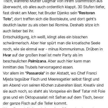
Tisch, während Mutter Dagmar von ihrem Stammtisch aus
überwacht, ob alles auch ordentlich klappt. 30 Stufen tiefer,
fast direkt am Meer, hat Bruder Djenko sein
"Restoran
Toto"
, dort treffen sich die Bootsleute, und dort geht's
deutlich lauter zu als oben bei Romina. Deshalb sitze ich
auch lieber bei ihr.
Entschuldigung, ich weiß, klingt alles ein bisschen
schwärmerisch. Aber hier spürt man die kroatische Seele
noch, wie sie einmal war - minus Kommunismus. Drüben in
Hvar
auf der großen Insel ist mehr Party als im
beschaulichen
Palmizana
. Aber auch hier kann man
inmitten des Trubels hervorragend essen.
Vor allem im
"Passarola"
in der Alstadt, wo Chef Franci
Mjeda tagsüber Fisch und Meeresgetier selbst fängt und
am Abend von seinen Köchen zubereiten lässt. Kreativ sind
sie auch noch, so steht als Vorspeise ein Beef Tatar mit Foie
gras und ein Oktopussalat mit Safran auf dem Tisch, bevor
der ganze Fisch auf die Teller kommt.