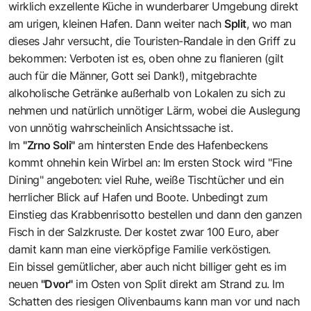
wirklich exzellente Küche in wunderbarer Umgebung direkt
am urigen, kleinen Hafen. Dann weiter nach
Split
, wo man
dieses Jahr versucht, die Touristen-Randale in den Griff zu
bekommen: Verboten ist es, oben ohne zu flanieren (gilt
auch für die Männer, Gott sei Dank!), mitgebrachte
alkoholische Getränke außerhalb von Lokalen zu sich zu
nehmen und natürlich unnötiger Lärm, wobei die Auslegung
von unnötig wahrscheinlich Ansichtssache ist.
Im
"Zrno Soli"
am hintersten Ende des Hafenbeckens
kommt ohnehin kein Wirbel an: Im ersten Stock wird "Fine
Dining" angeboten: viel Ruhe, weiße Tischtücher und ein
herrlicher Blick auf Hafen und Boote. Unbedingt zum
Einstieg das Krabbenrisotto bestellen und dann den ganzen
Fisch in der Salzkruste. Der kostet zwar 100 Euro, aber
damit kann man eine vierköpfige Familie verköstigen.
Ein bissel gemütlicher, aber auch nicht billiger geht es im
neuen
"Dvor"
im Osten von Split direkt am Strand zu. Im
Schatten des riesigen Olivenbaums kann man vor und nach