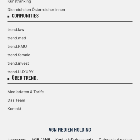
Kunstranking
Die reichsten Österreicher:innen
COMMUNITIES
trend.law
trend.med
trend.KMU
trend.female
trend.invest
trend.LUXURY
ÜBER TREND.
Mediadaten & Tarife
Das Team
Kontakt
VGN MEDIEN HOLDING
Impressum
AGB / ANB
Kontakt-Datenschutz
Datenschutzpolicy