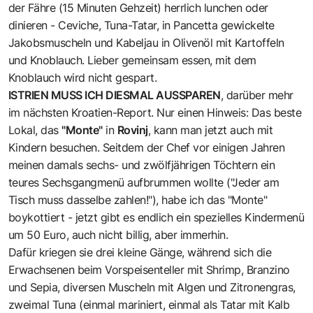
der Fähre (15 Minuten Gehzeit) herrlich lunchen oder
dinieren - Ceviche, Tuna-Tatar, in Pancetta gewickelte
Jakobsmuscheln und Kabeljau in Olivenöl mit Kartoffeln
und Knoblauch. Lieber gemeinsam essen, mit dem
Knoblauch wird nicht gespart.
ISTRIEN MUSS ICH DIESMAL AUSSPAREN
, darüber mehr
im nächsten Kroatien-Report. Nur einen Hinweis: Das beste
Lokal, das
"Monte"
in
Rovinj
, kann man jetzt auch mit
Kindern besuchen. Seitdem der Chef vor einigen Jahren
meinen damals sechs- und zwölfjährigen Töchtern ein
teures Sechsgangmenü aufbrummen wollte ("Jeder am
Tisch muss dasselbe zahlen!"), habe ich das "Monte"
boykottiert - jetzt gibt es endlich ein spezielles Kindermenü
um 50 Euro, auch nicht billig, aber immerhin.
Dafür kriegen sie drei kleine Gänge, während sich die
Erwachsenen beim Vorspeisenteller mit Shrimp, Branzino
und Sepia, diversen Muscheln mit Algen und Zitronengras,
zweimal Tuna (einmal mariniert, einmal als Tatar mit Kalb