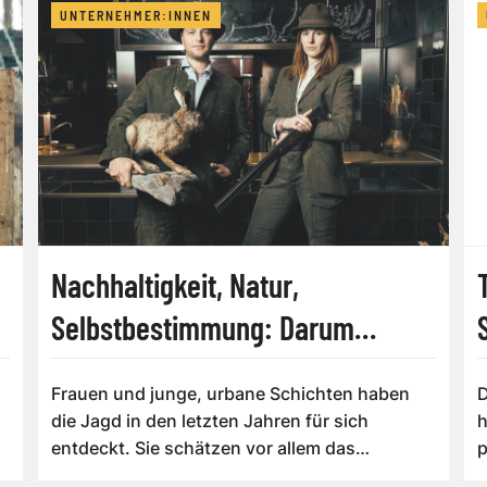
UNTERNEHMER:INNEN
Nachhaltigkeit, Natur,
Selbstbestimmung: Darum
begeistert Jagd heute junge
Frauen und junge, urbane Schichten haben
D
Menschen
die Jagd in den letzten Jahren für sich
h
entdeckt. Sie schätzen vor allem das
p
Naturerlebni...
w