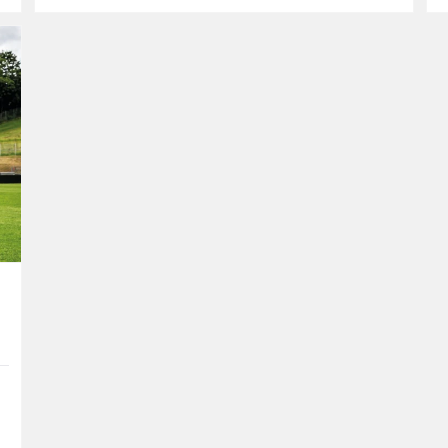
Doris und ...
s