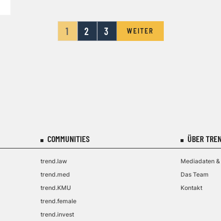
1
2
3
WEITER
COMMUNITIES
ÜBER TREN
trend.law
Mediadaten & 
trend.med
Das Team
trend.KMU
Kontakt
trend.female
trend.invest