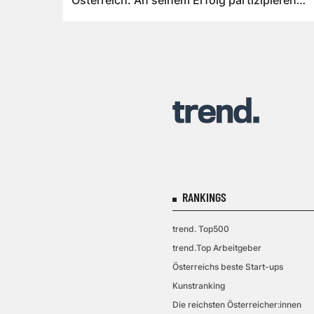
Österreich. An seinem Erfolg partizipieren
auch Spo...
RANKINGS
trend. Top500
trend.Top Arbeitgeber
Österreichs beste Start-ups
Kunstranking
Die reichsten Österreicher:innen