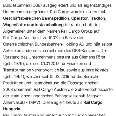
Bundesbahnen (ÖBB) ausgegliedert und als eigenständiges
Unternehmen gegründet. Rail Cargo wurde mit den fünf
Geschäftsbereichen Bahnspedition, Operator, Traktion,
Wagenflotte und Instandhaltung
betraut und tritt im
Allgemeinen unter dem Namen Rail Cargo Group auf.
Rail Cargo Austria ist zu 100% im Besitz der
Österreichischen Bundesbahnen-Holding AG und hält selbst
Anteile an anderen Unternehmen des ÖBB-Konzerns. Der
Vorstand des Unternehmens besteht aus Clemens Först
(geb. 1976), der seit 01.01.2017 für Finanzen und
Transformation verantwortlich ist, sowie aus Imre Kovács
(geb. 1964), welcher seit 15.02.2019 für die Bereiche
Produktion und Instandhaltung die Obsorge innehat.
2008 übernahm Rail Cargo Austria die Güterverkehrssparte
der staatlichen ungarischen Bahngesellschaft
Magyar
Államvasutak (MAV)
. Diese agiert heute als
Rail Cargo
Hungaria
.
Rail Cargo Austria kooperiert auch mit der chinesischen