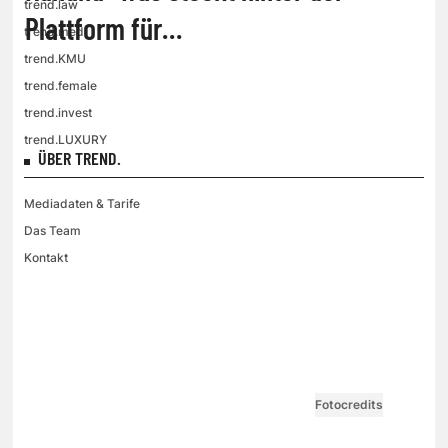
trend.law
Plattform für
trend.med
Arbeitgeberbewertungen?
trend.KMU
trend.female
trend.invest
trend.LUXURY
ÜBER TREND.
Mediadaten & Tarife
Das Team
Kontakt
VGN MEDIEN HOLDING
Impressum
AGB / ANB
Kontakt-Datenschutz
Datenschutzpolicy
Tarife Print / Online
Redirect Sitemap
Cookie Einstellungen
Vertrag widerrufen
Fotocredits