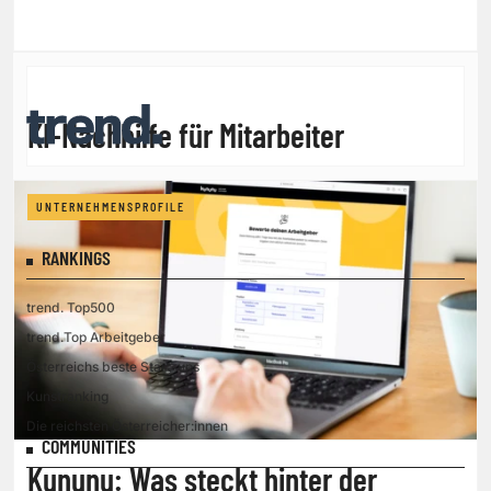
KI-Nachhilfe für Mitarbeiter
UNTERNEHMENSPROFILE
RANKINGS
trend. Top500
trend.Top Arbeitgeber
Österreichs beste Start-ups
Kunstranking
Die reichsten Österreicher:innen
COMMUNITIES
Kununu: Was steckt hinter der